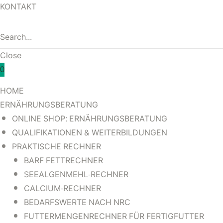
NRC
NRC
KONTAKT
R FÜR
R FÜR
Close
0
HOME
ERNÄHRUNGSBERATUNG
ONLINE SHOP: ERNÄHRUNGSBERATUNG
QUALIFIKATIONEN & WEITERBILDUNGEN
PRAKTISCHE RECHNER
BARF FETTRECHNER
SEEALGENMEHL-RECHNER
CALCIUM-RECHNER
BEDARFSWERTE NACH NRC
FUTTERMENGENRECHNER FÜR FERTIGFUTTER