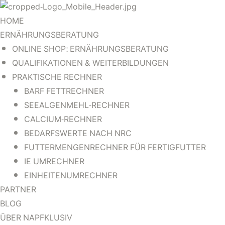
HOME
ERNÄHRUNGSBERATUNG
G
G
G
ONLINE SHOP: ERNÄHRUNGSBERATUNG
QUALIFIKATIONEN & WEITERBILDUNGEN
G
G
PRAKTISCHE RECHNER
BARF FETTRECHNER
SEEALGENMEHL-RECHNER
CALCIUM-RECHNER
BEDARFSWERTE NACH NRC
FUTTERMENGENRECHNER FÜR FERTIGFUTTER
IE UMRECHNER
EINHEITENUMRECHNER
ER
ER
PARTNER
BLOG
ÜBER NAPFKLUSIV