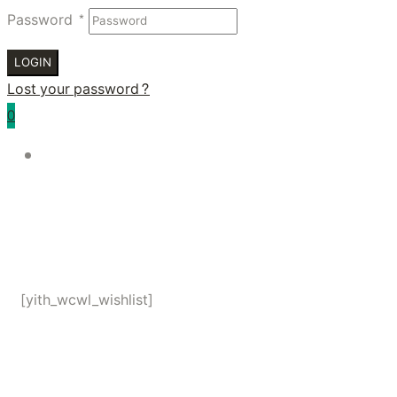
Password
*
LOGIN
Lost your password?
0
[yith_wcwl_wishlist]