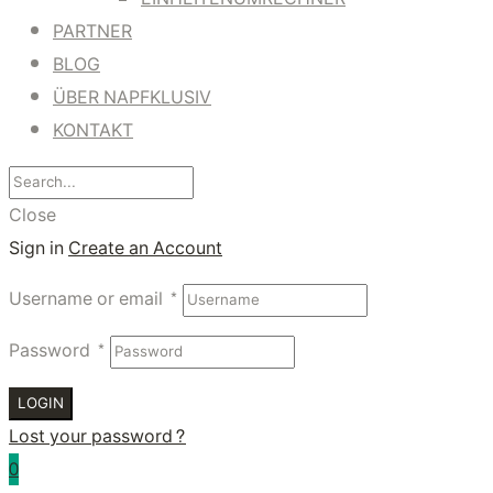
PARTNER
BLOG
ÜBER NAPFKLUSIV
KONTAKT
Close
Sign in
Create an Account
Username or email
*
Password
*
LOGIN
Lost your password?
0