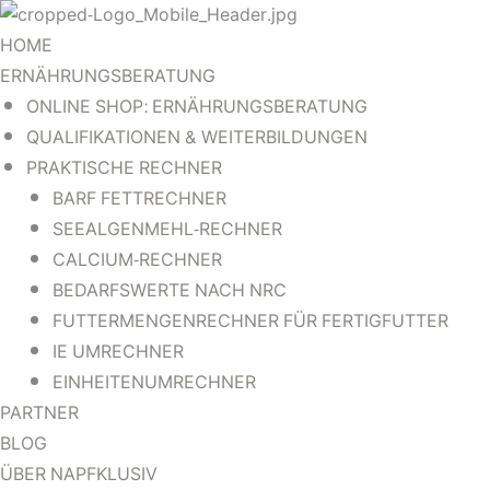
HOME
ERNÄHRUNGSBERATUNG
G
G
G
ONLINE SHOP: ERNÄHRUNGSBERATUNG
QUALIFIKATIONEN & WEITERBILDUNGEN
G
G
PRAKTISCHE RECHNER
BARF FETTRECHNER
SEEALGENMEHL-RECHNER
CALCIUM-RECHNER
BEDARFSWERTE NACH NRC
FUTTERMENGENRECHNER FÜR FERTIGFUTTER
IE UMRECHNER
EINHEITENUMRECHNER
ER
ER
PARTNER
BLOG
ÜBER NAPFKLUSIV