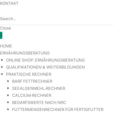
NRC
NRC
KONTAKT
R FÜR
R FÜR
Close
0
HOME
ERNÄHRUNGSBERATUNG
ONLINE SHOP: ERNÄHRUNGSBERATUNG
QUALIFIKATIONEN & WEITERBILDUNGEN
PRAKTISCHE RECHNER
BARF FETTRECHNER
SEEALGENMEHL-RECHNER
CALCIUM-RECHNER
BEDARFSWERTE NACH NRC
FUTTERMENGENRECHNER FÜR FERTIGFUTTER